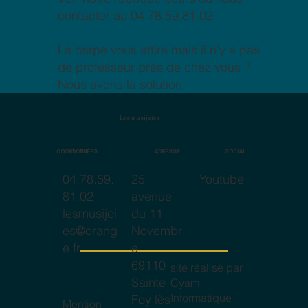
contacter au 04.78.59.81.02
La harpe vous attire mais il n'y a pas
de professeur près de chez vous ?
Nous avons la solution.
Les musijoies
COORDONNÉES
SOCIAL
ADRESSE
25
Youtube
04.78.59.
avenue
81.02
du 11
lesmusijoi
Novembr
es@orang
e
e.fr
69110
site réalisé par
Sainte
Cyam
Informatique
Foy lès
Mention