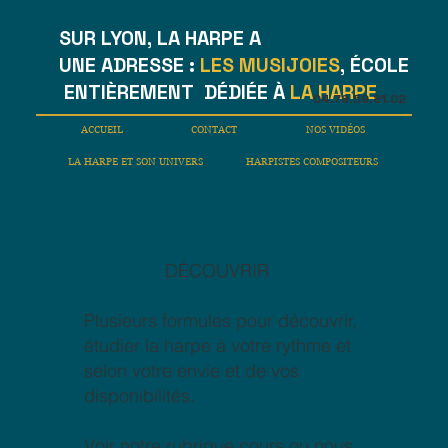
SUR LYON, LA HARPE A
UNE ADRESSE :
LES MUSIJOIES
, ÉCOLE
ENTIÈREMENT DÉDIÉE À
LA HARPE
04.78.59.81.02
ACCUEIL
CONTACT
NOS VIDÉOS
LA HARPE ET SON UNIVERS
HARPISTES COMPOSITEURS
DÉCOUVRIR
Plusieurs formules pour découvrir,
étudier la harpe à votre rythme et
selon votre envie et de vos
disponibilités.
Voir notre rubrique cours ou nous