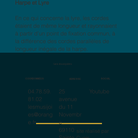
Harpe et Lyre
En ce qui concerne la lyre, les cordes
étaient de même longueur et rayonnaient
à partir d’un point de fixation commun, à
la différence des cordes parallèles de
longueur inégale de la harpe.
Les musijoies
COORDONNÉES
SOCIAL
ADRESSE
25
Youtube
04.78.59.
avenue
81.02
du 11
lesmusijoi
Novembr
es@orang
e
e.fr
69110
site réalisé par
Sainte
Cyam