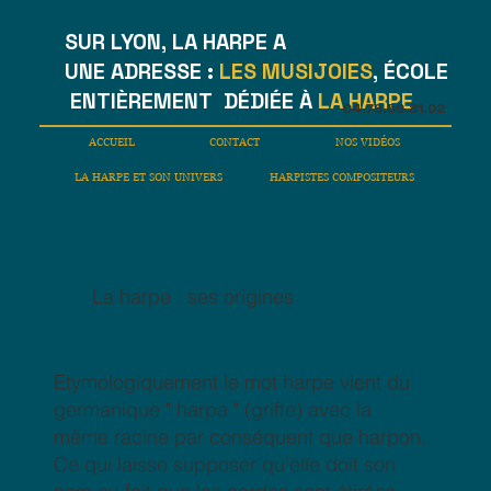
SUR LYON, LA HARPE A
UNE ADRESSE :
LES MUSIJOIES
, ÉCOLE
ENTIÈREMENT DÉDIÉE À
LA HARPE
04.78.59.81.02
ACCUEIL
CONTACT
NOS VIDÉOS
LA HARPE ET SON UNIVERS
HARPISTES COMPOSITEURS
La harpe : ses origines
Etymologiquement le mot harpe vient du
germanique " harpa " (griffe) avec la
même racine par conséquent que harpon.
Ce qui laisse supposer qu’elle doit son